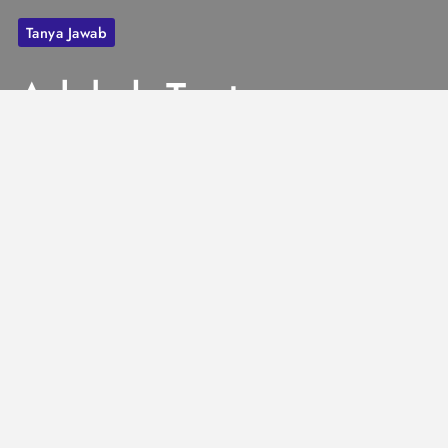
Tanya Jawab
Adakah Tuntunan
Mengakhiri
Khotbah Jumat
dengan Salam?
1 Mins
Januari 21, 2024
Adakah Tuntunan Mengakhiri Khotbah