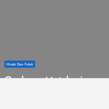
Hisab Dan Falak
Gerhana Matahari
Total 8 April
2024 dan Awal