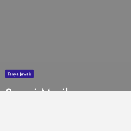
Tanya Jawab
Suami Masih
Berkomunikasi
dengan Mantan