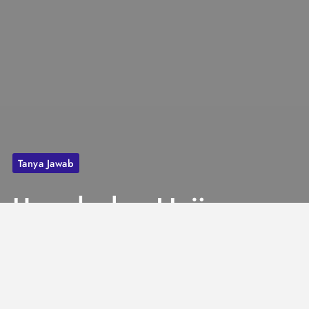
Tanya Jawab
Umrah dan Haji
Pakai Dana
Talangan,