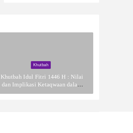
Khutbah
Khutbah Idul Fitri 1446 H : Nilai
dan Implikasi Ketaqwaan dalam
Membentuk Kesalehan Sosial