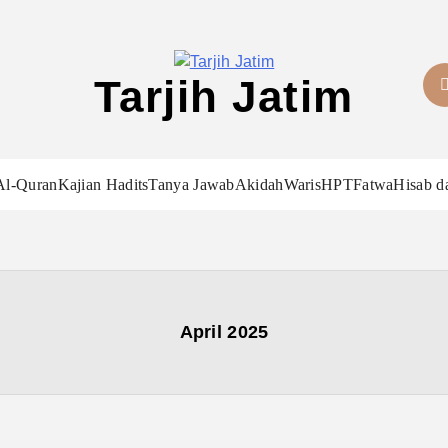
Tarjih Jatim
Al-Quran
Kajian Hadits
Tanya Jawab
Akidah
Waris
HPT
Fatwa
Hisab d
April 2025