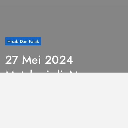
Hisab Dan Falak
27 Mei 2024
Matahari di Atas
Ka’bah: Ayo Cek
Kembali Arah
Kiblatmu!