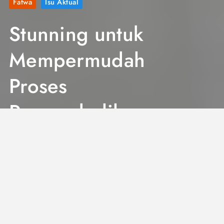
Fatwa
Isu Aktual
Stunning untuk
Mempermudah
Proses
Penyembelihan
Hewan,
Bagaimana
Ketentuannya?
5 Mins
September 25, 2024