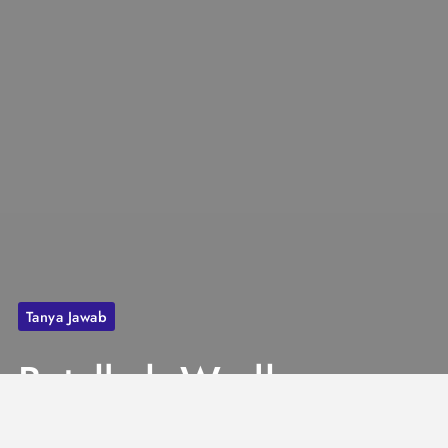
Tanya Jawab
Batalkah Wudhu
jika Terjadi