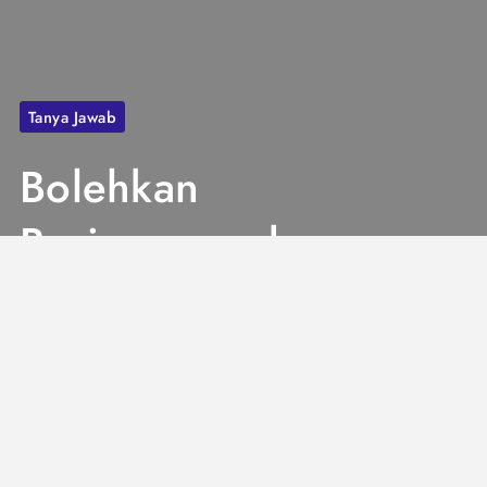
Tanya Jawab
Bolehkan
Berimam pada
Orang yang
Sedang Shalat
Sendirian?
3 Mins
Maret 4, 2024