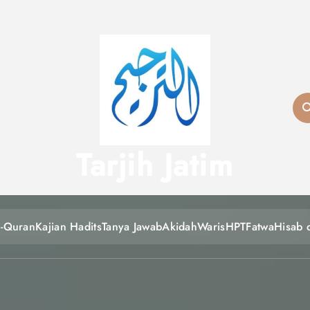
Tarjih Jatim
l-Quran
Kajian Hadits
Tanya Jawab
Akidah
Waris
HPT
Fatwa
Hisab 