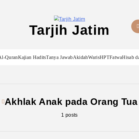
Tarjih Jatim
Al-Quran
Kajian Hadits
Tanya Jawab
Akidah
Waris
HPT
Fatwa
Hisab d
Akhlak Anak pada Orang Tua
1 posts