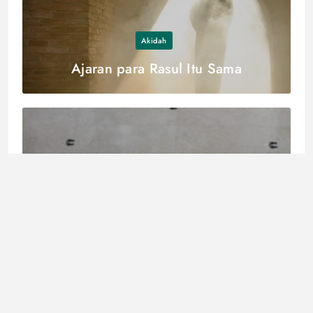
Akidah
Ajaran para Rasul Itu Sama
Fatwa
Shalat Tahiyat Masjid: Hukum, Waktu,
dan Hikmahnya