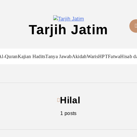
Tarjih Jatim
Al-Quran
Kajian Hadits
Tanya Jawab
Akidah
Waris
HPT
Fatwa
Hisab d
Hilal
1 posts