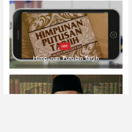
HPT
Himpunan Putusan Tarjih
Fatwa
Isu Aktual
Stunning untuk Mempermudah Proses