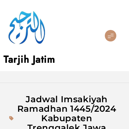
Skip
to
content
Tarjih Jatim
Jadwal Imsakiyah
Ramadhan 1445/2024
Kabupaten
Trenggalek Jawa