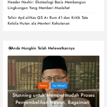
Haedar Nashir: Ekoteologi Basis Membangun
Lingkungan Yang Memberi Maslahat
Tafsir Ayd al-Nas QS Ar Rum 41 dan Kritik Tata
Kelola Hutan ala Menteri Kehutanan
Anda Mungkin Telah Melewatkannya
Fatwa
Isu Aktual
Stunning untuk Mempermudah Proses
Penyembelihan Hewan, Bagaimana