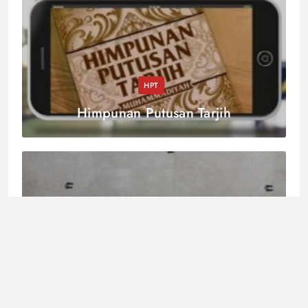
HPT
Himpunan Putusan Tarjih
Fatwa
Shalat Tahiyat Masjid: Hukum, Waktu,
dan Hikmahnya