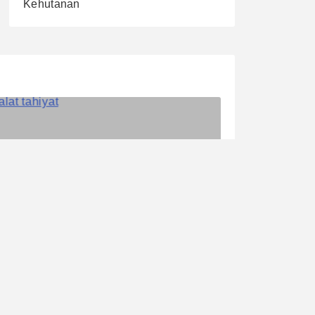
Kehutanan
Fatwa
Shalat Tahiyat Masjid: Hukum,
Waktu, dan Hikmahnya