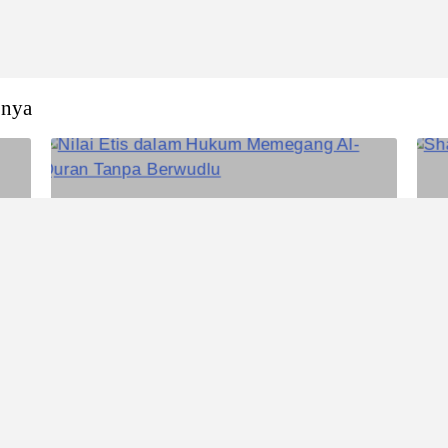
nnya
Fatwa
Nilai Etis dalam Hukum Memegang
Al-Quran Tanpa Berwudlu
Mutsla Corp 2026