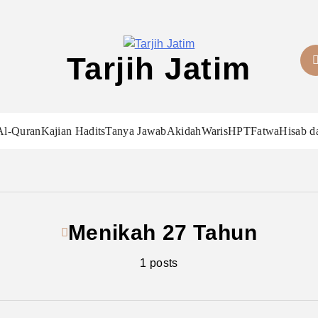
Tarjih Jatim
Al-Quran
Kajian Hadits
Tanya Jawab
Akidah
Waris
HPT
Fatwa
Hisab d
Menikah 27 Tahun
1 posts