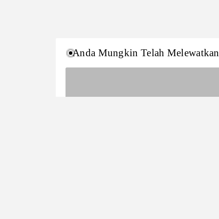
Anda Mungkin Telah Melewatka
Fatwa
Isu Aktual
Stunning untuk Mempermudah
Proses Penyembelihan Hewan,
Bagaimana Ketentuannya?