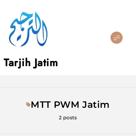
Skip
to
content
Tarjih Jatim
MTT PWM Jatim
2 posts