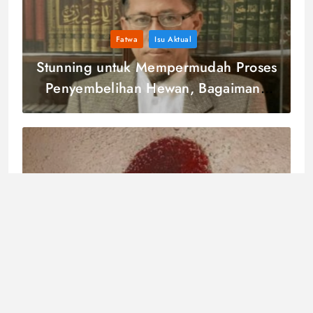
Fatwa
Isu Aktual
Stunning untuk Mempermudah Proses
Penyembelihan Hewan, Bagaimana
Ketentuannya?
HPT
Iman kepada Allah