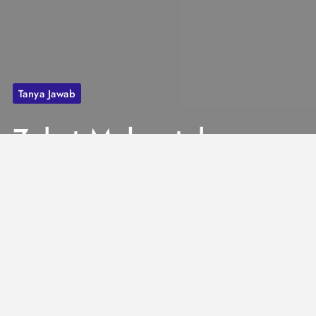
Tanya Jawab
Zakat Mal untuk
Pembangunan
Masjid,
Bolehkah?
1 Mins
Juli 25, 2023