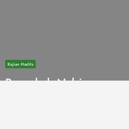
Kajian Hadits
Benarkah Nabi
Palsu Hanya
Berjumlah 30
Orang?