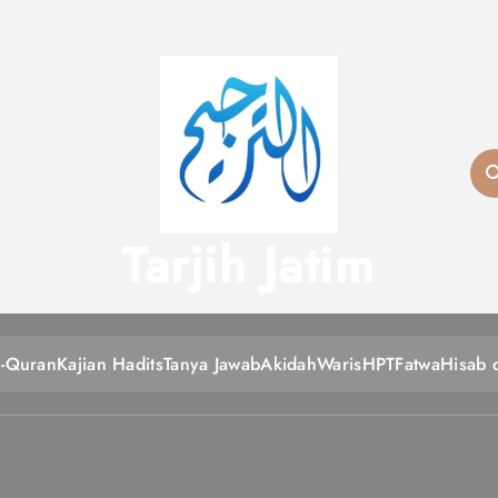
Tarjih Jatim
l-Quran
Kajian Hadits
Tanya Jawab
Akidah
Waris
HPT
Fatwa
Hisab 