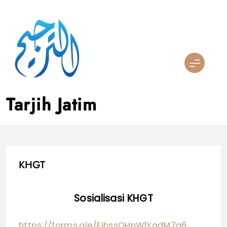
Skip
to
content
Tarjih Jatim
KHGT
Sosialisasi KHGT
https://forms.gle/EihssQHnW1YqdM7q6