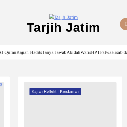
Tarjih Jatim
Al-Quran
Kajian Hadits
Tanya Jawab
Akidah
Waris
HPT
Fatwa
Hisab d
Kajian Reflektif Keislaman