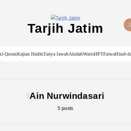
Tarjih Jatim
Al-Quran
Kajian Hadits
Tanya Jawab
Akidah
Waris
HPT
Fatwa
Hisab d
Ain Nurwindasari
5 posts