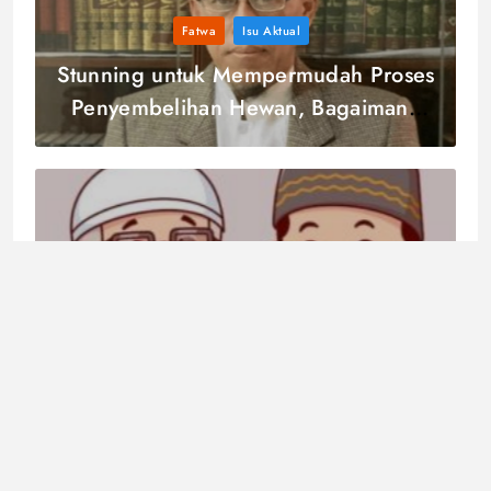
Fatwa
Isu Aktual
Stunning untuk Mempermudah Proses
Penyembelihan Hewan, Bagaimana
Ketentuannya?
Fatwa
Bolehkah Meminjamkan Dana Zakat
untuk Mustahiq dengan akad Qardul
Hasan?