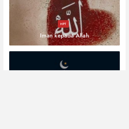
HPT
Iman kepada Allah
Akidah
Menggapai Kelezatan Dunia dan
Akhirat dengan Iman