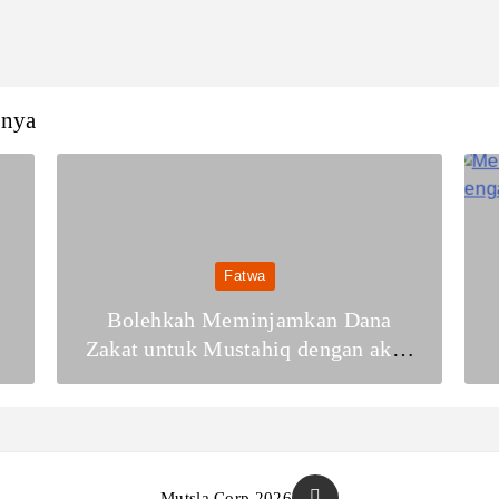
nnya
Fatwa
Bolehkah Meminjamkan Dana
h
Zakat untuk Mustahiq dengan akad
Qardul Hasan?
Mutsla Corp 2026