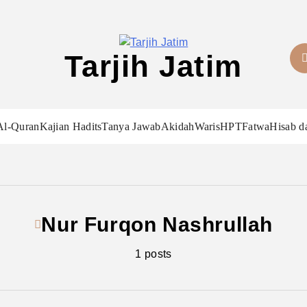
Tarjih Jatim
Al-Quran
Kajian Hadits
Tanya Jawab
Akidah
Waris
HPT
Fatwa
Hisab d
Nur Furqon Nashrullah
1 posts