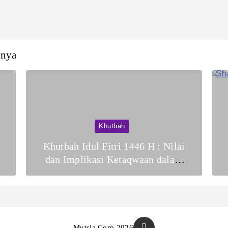
nnya
Khutbah
Khutbah Idul Fitri 1446 H : Nilai
dan Implikasi Ketaqwaan dalam
Membentuk Kesalehan Sosial
Mutsla Corp 2026