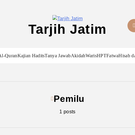
Tarjih Jatim
Al-Quran
Kajian Hadits
Tanya Jawab
Akidah
Waris
HPT
Fatwa
Hisab d
Pemilu
1 posts