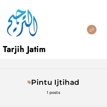
Skip
to
content
Tarjih Jatim
Pintu Ijtihad
1 posts