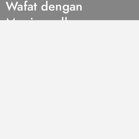
Wafat dengan
Meninggalkan
Istri, Anak
Wanita, dan
Saudara Kandung
2 Mins
Agustus 1, 2023
Wafat dengan Meninggalkan
Istri, Anak Wanita, dan Saudara Kandung