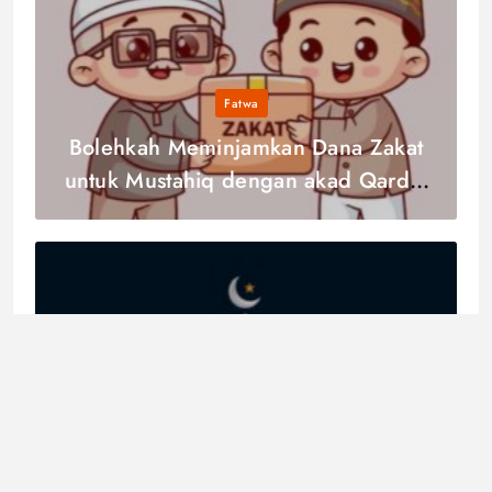
Fatwa
Bolehkah Meminjamkan Dana Zakat
untuk Mustahiq dengan akad Qardul
Hasan?
Akidah
Menggapai Kelezatan Dunia dan
Akhirat dengan Iman