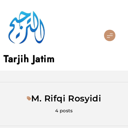
Skip
to
content
Tarjih Jatim
M. Rifqi Rosyidi
4 posts