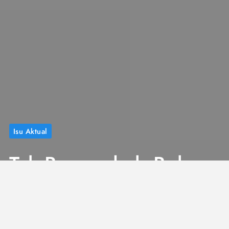
Isu Aktual
Tak Bermazhab Bukan
Berarti
Muhammadiyah