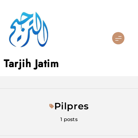
Skip
to
content
Tarjih Jatim
Pilpres
1 posts