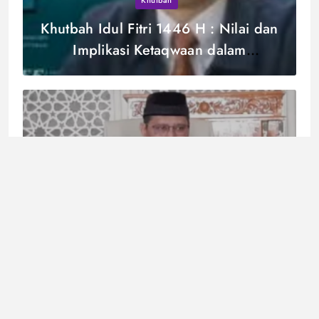
Khutbah
Khutbah Idul Fitri 1446 H : Nilai dan
Implikasi Ketaqwaan dalam
Membentuk Kesalehan Sosial
Fatwa
Bila Idul Adha Beda dengan Makkah